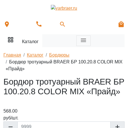
call
location_on
search
local_mall
grid_view
menu
Каталог
Главная
Каталог
Бордюры
Бордюр тротуарный BRAER БР 100.20.8 COLOR MIX
«Прайд»
Бордюр тротуарный BRAER БР
100.20.8 COLOR MIX «Прайд»
568.00
руб/
шт.
remove
add