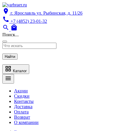
location_on
г. Ярославль
ул. Рыбинская, д. 11/26
call
+7 (4852) 23-01-32
search
local_mall
Поиск...
Найти
grid_view
Каталог
menu
Акции
Скидки
Контакты
Доставка
Оплата
Возврат
О компании