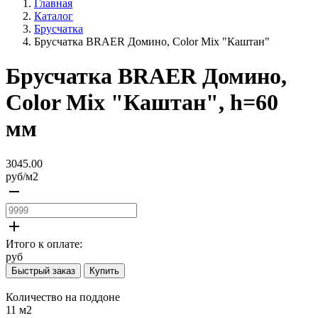
Главная
Каталог
Брусчатка
Брусчатка BRAER Домино, Color Mix "Каштан"
Брусчатка BRAER Домино,
Color Mix "Каштан", h=60
мм
3045.00
руб/
м2
remove
add
Итого к оплате:
руб
Быстрый заказ
Купить
Количество на поддоне
11 м2