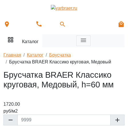
call
location_on
search
local_mall
grid_view
menu
Каталог
Главная
Каталог
Брусчатка
Брусчатка BRAER Классико круговая, Медовый
Брусчатка BRAER Классико
круговая, Медовый, h=60 мм
1720.00
руб/
м2
remove
add