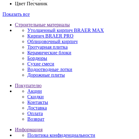
Цвет
Песчаник
Показать все
Строительные материалы
Утолщенный кирпич BRAER MAX
Кирпич BRAER PRO
Облицовочный кирпич
Тротуарная плитка
Керамические блоки
Бордюры
Сухие смеси
Водоотводные лотки
Дорожные плиты
Покупателю
Акции
Скидки
Контакты
Доставка
Оплата
Возврат
Информация
Политика конфиденциальности