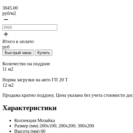
3045.00
руб/
м2
remove
add
Итого к оплате:
руб
Быстрый заказ
Купить
Количество на поддоне
11 м2
Норма загрузки на авто ГП 20 Т
12 м2
Продажа кратно поддону. Цена указана без учета стоимости д
Характеристики
Коллекция
Мозайка
Размер (мм)
200х100; 200х200; 300х200
Высота (мм)
60