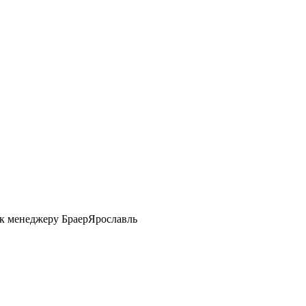
 к менеджеру БраерЯрославль