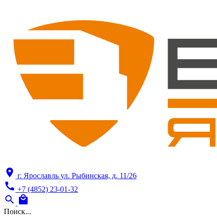
location_on
г. Ярославль
ул. Рыбинская, д. 11/26
call
+7 (4852) 23-01-32
search
local_mall
Поиск...