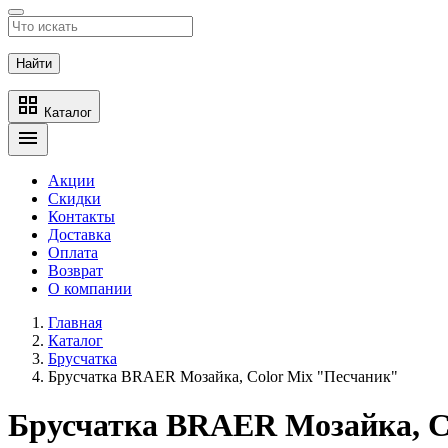
Найти
grid_view
Каталог
menu
Акции
Скидки
Контакты
Доставка
Оплата
Возврат
О компании
Главная
Каталог
Брусчатка
Брусчатка BRAER Мозайка, Color Mix "Песчаник"
Брусчатка BRAER Мозайка, Co