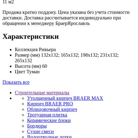
11 м2
Продажа кратно поддону. Цена указана без учета стоимости
доставки. Доставка рассчитывается индивидуально при
обращении к менеджеру БраерЯрославль
Характеристики
Коллекция
Ривьера
Размер (мм)
132х132; 165х132; 198х132; 231х132;
265x132
Высота (мм)
60
Цвет
Туман
Показать все
Строительные материалы
Утолщенный кирпич BRAER MAX
Кирпич BRAER PRO
Облицовочный кирпич
Тротуарная плитка
Керамические блоки
Бордюры
Сухие смеси
Водоотводные лотки