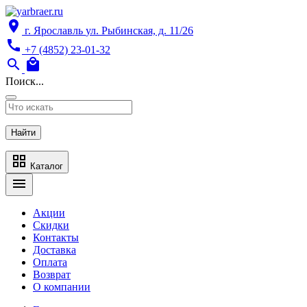
location_on
г. Ярославль
ул. Рыбинская, д. 11/26
call
+7 (4852) 23-01-32
search
local_mall
Поиск...
Найти
grid_view
Каталог
menu
Акции
Скидки
Контакты
Доставка
Оплата
Возврат
О компании