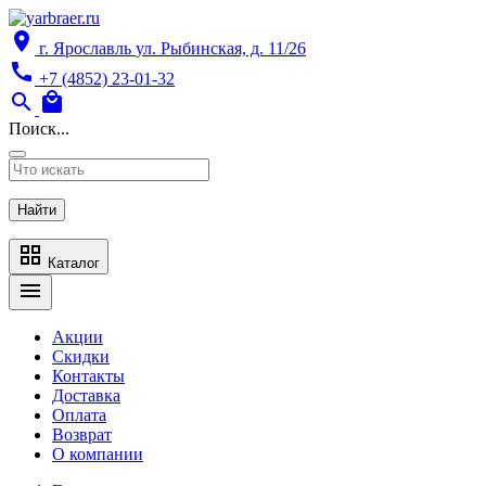
location_on
г. Ярославль
ул. Рыбинская, д. 11/26
call
+7 (4852) 23-01-32
search
local_mall
Поиск...
Найти
grid_view
Каталог
menu
Акции
Скидки
Контакты
Доставка
Оплата
Возврат
О компании