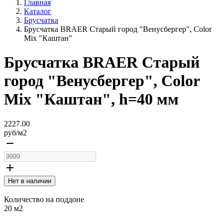
Главная
Каталог
Брусчатка
Брусчатка BRAER Старый город "Венусбергер", Color
Mix "Каштан"
Брусчатка BRAER Старый
город "Венусбергер", Color
Mix "Каштан", h=40 мм
2227.00
руб/
м2
remove
add
Нет в наличии
Количество на поддоне
20 м2