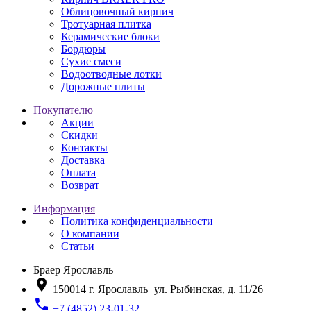
Облицовочный кирпич
Тротуарная плитка
Керамические блоки
Бордюры
Сухие смеси
Водоотводные лотки
Дорожные плиты
Покупателю
Акции
Скидки
Контакты
Доставка
Оплата
Возврат
Информация
Политика конфиденциальности
О компании
Статьи
Браер Ярославль
location_on
150014
г. Ярославль
ул. Рыбинская, д. 11/26
phone
+7 (4852) 23-01-32