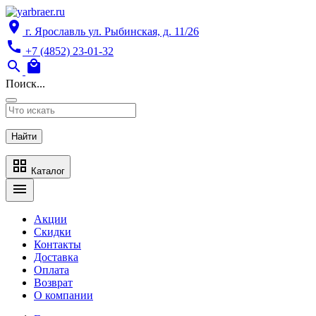
location_on
г. Ярославль
ул. Рыбинская, д. 11/26
call
+7 (4852) 23-01-32
search
local_mall
Поиск...
Найти
grid_view
Каталог
menu
Акции
Скидки
Контакты
Доставка
Оплата
Возврат
О компании